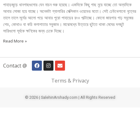
পাহাড়জুড়ে ধানগাছগুলোর যেন নাচন শুরু হয়েছে। একদিকে কিছু গাছ নুয়ে যাচ্ছে তো অন্যদিকে
আবার সোজা হয়ে যাচ্ছে। অনেকটা গ্যালারির মেক্সিকান ওয়েভের মতো। সেই ঢেউখেলানো নৃত্যের
তালে তালে সূর্যের আলো পড়ে আবার পুরো পাহাড়ের রংও পাল্টাচ্ছে। কোনো জায়গায় গাঢ় সবুজের
শেড, কোথাও বা কচি কলাপাতার সবুজাভ। মাঝেমধ্যে উত্তরে ছুটতে থাকা মেঘের দলছুট
সারিগুলো সূর্যকে ক্ষণিকের জন্য ঢেকে দিচ্ছে।
Read More »
Contact @
Terms & Privacy
© 2026 | SalehinArshady.com | All Rights Reserved