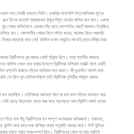
 দেওয়ান পদে চাকরী করতেন তিনি। চাকরির পাশাপাশি উত্তরাধিকার সূত্রে
প দিনের মধ্যেই দ্বারকানাথ ঠাকুর বিপুল অর্থের মালিক বনে যান। এরপর
ঘুষ নেয়ার অভিযোগে একবার তাঁর নামে কোম্পানির কোর্টে মামলাও উঠেছিল,
 চালিয়ে যান। কোম্পানীর শেয়ার কিনে লগ্নি করেন, জাহাজ কিনে সরাসরি
িজের জাহাজে করে সেই আফিম হংকং-ক্যান্টন-সাংহাই বন্দরে বিক্রি করা-
 ব্রিটিশদের খুব মজার একটা স্ট্যান্ড ছিল। তারা স্থানীয় বাজারে
আফিম সেবন বন্ধ করার উদ্দেশে ব্রিটিশরা অপিয়াম অ্যাক্ট নামে একটি
ফিম রপ্তানি করাকে তাঁদের অধিকার মনে করত। কী ভন্ডামি ! আসল কথা
ো ছিল মূল চালিকাশক্তি! তাই ব্রিটিশরা পৃথিবীর সর্ববৃহৎ বাজার
, সেটা হল আসক্তি। চাইনিজরা আসক্ত ছিল বা বলা ভাল তাঁদের আসক্ত করা
ও শেরি ছেড়ে বিত্তবান থেকে শুরু করে গড়পড়তা আম ব্রিটিশ সবাই চায়ের
 গিয়ে নাক উঁচু ব্রিটিশদের হল সম্পূর্ণ অন্যরকম অভিজ্ঞতা। প্রথমত,
 কুর্নিশ করে করে তারা বাণিজ্য করার অনুমতি আদায় করে। ইস্ট ইন্ডিয়া
র চায়না প্রায় স্বয়ংসম্পূর্ণ ছিল। ব্রিটিশদের কোন পণ্যের প্রতিই