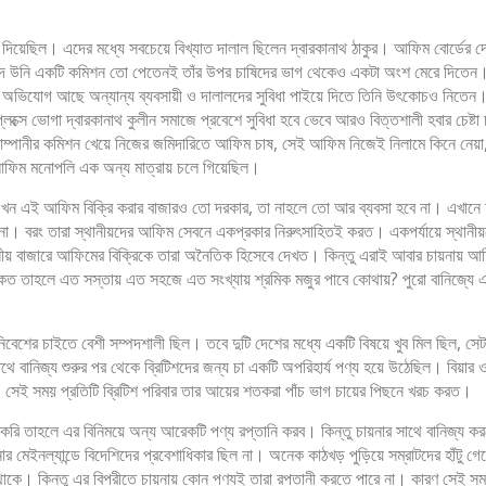
িয়োগ দিয়েছিল। এদের মধ্যে সবচেয়ে বিখ্যাত দালাল ছিলেন দ্বারকানাথ ঠাকুর। আফিম বোর্ডের
 উনি একটি কমিশন তো পেতেনই তাঁর উপর চাষিদের ভাগ থেকেও একটা অংশ মেরে দিতেন। অল্
 অভিযোগ আছে অন্যান্য ব্যবসায়ী ও দালালদের সুবিধা পাইয়ে দিতে তিনি উৎকোচও নিতেন। 
্সে ভোগা দ্বারকানাথ কুলীন সমাজে প্রবেশে সুবিধা হবে ভেবে আরও বিত্তশালী হবার চেষ্টা
োম্পানীর কমিশন খেয়ে নিজের জমিদারিতে আফিম চাষ, সেই আফিম নিজেই নিলামে কিনে নেয়া, ন
নীর আফিম মনোপলি এক অন্য মাত্রায় চলে গিয়েছিল।
এখন এই আফিম বিক্রি করার বাজারও তো দরকার, তা নাহলে তো আর ব্যবসা হবে না। এখানে আবার
বরং তারা স্থানীয়দের আফিম সেবনে একপ্রকার নিরুৎসাহিতই করত। একপর্যায়ে স্থানীয়দের 
থানীয় বাজারে আফিমের বিক্রিকে তারা অনৈতিক হিসেবে দেখত। কিন্তু এরাই আবার চায়নায় আ
ত তাহলে এত সস্তায় এত সহজে এত সংখ্যায় শ্রমিক মজুর পাবে কোথায়? পুরো বানিজ্যে এরাই ত
 উপনিবেশের চাইতে বেশী সম্পদশালী ছিল। তবে দুটি দেশের মধ্যে একটি বিষয়ে খুব মিল ছিল
বানিজ্য শুরুর পর থেকে ব্রিটিশদের জন্য চা একটি অপরিহার্য পণ্য হয়ে উঠেছিল। বিয়ার 
 সেই সময় প্রতিটি ব্রিটিশ পরিবার তার আয়ের শতকরা পাঁচ ভাগ চায়ের পিছনে খরচ করত।
ি তাহলে এর বিনিময়ে অন্য আরেকটি পণ্য রপ্তানি করব। কিন্তু চায়নার সাথে বানিজ্য করতে
মেইনল্যান্ডে বিদেশিদের প্রবেশাধিকার ছিল না। অনেক কাঠখড় পুড়িয়ে সম্রাটদের হাঁটু গেড়ে
াকে। কিন্তু এর বিপরীতে চায়নায় কোন পণ্যই তারা রপ্তানী করতে পারে না। কারণ সেই সময়কা