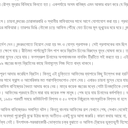
ে রৌপ্য মূদ্রার বিনিময়ে কিনতে হত। একপর্যায়ে অসম বানিজ্য এমন আকার ধারণ করে যে ব্রি
। চায়না বন্দরের চোরাকারবারি ও স্থানীয় মাফিয়াদের সাথে আগে যোগাযোগ করা হয়। প্রথমদি
মাফিয়ারা। তারপর ডিঙি নৌকো চড়ে আফিম পৌঁছে যেত চিনের মূল ভূখন্ডের ঘরে ঘরে। বন্দরের 
্দেশ দেন। বন্দরগুলোতে নিয়োগ দেয়া হয় সৎ ও যোগ্য প্রশাসক। সেই প্রশাসকের নাম ছিল ল
 ক্ষেপে যায়। রীতিমত পার্লামেন্টে বিল পাশ করে ব্রিটেন চিনের বিরুদ্ধে যুদ্ধ ঘোষনা করে
নারা যুদ্ধে হেরে যায়। ফলস্বরুপ চিনাদের অপমানজনক নানকিং ট্রিটিতে সই করতে হয়। এই চ
 বছরের জন্য ব্রিটেনের কাছে বিনামূল্যে লিজ দিতে বাধ্য থাকবে।
িপূরণ আদায় করেছিল ব্রিটেন। কিন্তু এই চুক্তিতে আফিমের ব্যাপারে কিছু উল্লেখ করা হ
ের সাথে ফ্রান্স ও আমেরিকার মত পরাশক্তিগুলোও যোগ দেয়। এবারও চায়না যুদ্ধে হেরে যায়। 
ফিম বাণিজ্যের বৈধতা আদায় করে নেয়। মাত্র কয়েক বছরের মধ্যে গোটা চিনজা্তিকে নেশা
আফিমের প্রভাবে চীনে মারা যায় কয়েক লক্ষ মানুষ। শেষ হয়ে যায় চিনাদের কর্মশক্তি। ভা
ায় যে, ১৯৪৮ পরবর্তী সময়ে কমিউনিশট বিপ্লব ও ৫০ দশকে নিষ্ঠুরতম সাংস্কৃতিক বিপ্লব ন
আফিম বানিজ্যেরও সমাপ্তি ঘটল। কিন্তু বাংলার আফিমের গল্প যেখানে শেষ, সেখান থেকেই
ান অবস্থা পুরোপুরি বুঝে উঠার জন্য অতীতও একটু ঘুরে আসা জরুরি। কারণ কথায় আছে না,
য নেই। উৎপাদক-সরবরাহকারী-ভোক্তার চক্র বুঝাতে ও আফিম ট্রেডের ভুক্তভুগী হিসেবে 