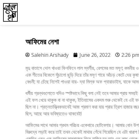
আফিমের নেশা
Salehin Arshady
June 26, 2022
2:26 p
মৃদু বাতাসে দোল খাওয়া ফিনফিনে লাল স্বর্গীয়, রেশমের মত মসৃণ; কমনী
এক শীতের বিকেলে সুঁচালো ছুড়ি দিয়ে তাঁর মসৃণ গায়ে আঁচড় কেটে দেয় কৃষাণ
বেগুনী; যা চেঁছে নিলেই পাওয়া যায়- দ্যা মিল্ক অফ প্যারাডাইস, যাকে 
ধর্মীয় গ্রন্থগুলোতে যদিও স্পষ্টভাবে কিছু বলা নেই তবে আমার প্রায় 
এই ফল খেয়ে থাকুক বা না থাকুক, ইতিহাসের একদম শুরু থেকেই যে এই ফলটি
ছিল না। প্রত্নতাত্ত্বিকভাবেই আজ প্রমাণ করা যায় প্রায় ত্রিশ হাজার 
ছিল, আছে আর ভবিষ্যতেও থাকবেই!
আফিমের সাথে আমার প্রথম পরিচয় একেবারে ছোটবেলায়। আমার বোন উপহার দ
বিরুদ্ধে লড়াই করে তাই তখন থেকেই মাথায় গেঁথে গিয়েছিল যে এটা খা
একদিন এমন এক আফিমের সাম্রাজ্যে গিয়ে হাজির হব আর এত কাছ থেকে এই