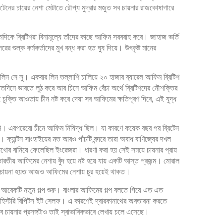
টেনের চায়ের নেশা মেটাতে রৌপ্য মুদ্রার মজুত সব চায়নার রাজকোষাগারে
কে ব্রিটিশরা বিনামূল্যে তাঁদের কাছে আফিম সরবরাহ করে। জাহাজ ভর্তি
শুল্ক কর্মকর্তাদের মুখ বন্ধ করা হত ঘুষ দিয়ে। উৎকৃষ্ট মানের
িন সে সু। একবার লিন তল্লাশি চালিয়ে ২০ হাজার ব্যারেল আফিম ব্রিটিশ
। ততদিনে ভারতে লুঠ করে আর চিনে আফিম বেঁচা অর্থে ব্রিটিশদের নৌশক্তির
ুক্তি আওতায় চীন নষ্ট করে দেয়া সব আফিমের ক্ষতিপূরণ দিবে, এই যুদ্ধ
য়নি। এরপরেরো চীনে আফিম নিষিদ্ধ ছিল। যা কারণে কয়েক বছর পর ব্রিটেন
ক্যান্টন সাংহাইয়ের মত আরও পাঁচটি বন্দরে তারা অবাধ বাণিজ্যের দখল
খোর বানিয়ে ফেলেছিল ইংরেজরা। ধারণা করা হয় সেই সময়ে চায়নার প্রায়
রতীয় আফিমের নেশায় বুঁদ হয়ে নষ্ট হয়ে যায় একটি আস্ত প্রজন্ম। মোরাল
া হলে চায়না হয়ত আজও আফিমের নেশায় চুর হয়েই থাকত।
 আরেকটি নতুন গল্প শুরু। বাংলার আফিমের গল্প বলতে গিয়ে এত এত
 হিস্টরি রিপিটস ইট সেলফ। এ কারণেই দ্বারকানাথের অবতারনা করতে
চায়নার প্রসঙ্গটাও তাই স্বাভাবিকভাবে লেখায় চলে এসেছে।