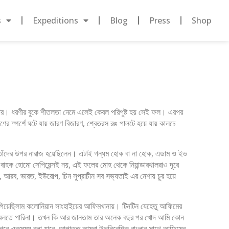
s
Expeditions
Blog
Press
Shop
জাধার। ধরণীর বুকে শীতলতা নেমে এলেই কেবল পরিপুষ্ট হয় সেই ফল। এরপর
িরণের স্পর্শে ঘটে যায় জারণ বিজারণ, শ্বেতরস রঙ পালটে হয়ে যায় কালচে
টা তাঁদের উপর নারাজ হয়েছিলেন। এটাই গন্ধম হোক বা না হোক, এডাম ও ইভ
 বাহক হোমো সেপিয়েন্সই নয়, এই ফলের মোহ থেকে নিয়ান্ডারথালরাও দূরে
ন, আরব, ভারত, ইউরোপ, চিন সুপ্রাচীন সব সভ্যতাই এর নেশায় চুর হয়ে
ে গিয়েছিলাম কলোনিয়ান সাংহাইয়ের আফিমখানায়। টিনটিন যেহেতু আফিমের
করে বলতে পারিনা। তখন কি আর জানতাম তার অনেক বছর পর খোদ আমি কোন
্প পরে একসময় বলা যাবে, আপাতত আমরা উপনিবেশিক বাংলার সাথে আফিমের