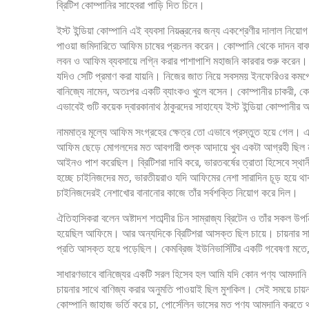
ব্রিটিশ কোম্পানির সাহেবরা পাড়ি দিত চিনে।
ইস্ট ইন্ডিয়া কোম্পানি এই ব্যবসা নিয়ন্ত্রনের জন্য একশ্রেণীর দালাল ন
পাওয়া জমিদারিতে আফিম চাষের প্রচলন করেন। কোম্পানি থেকে দাদন বাবদ
লবন ও আফিম ব্যবসায়ে লগ্নি করার পাশাপাশি মহাজনি কারবার শুরু করেন।
যদিও সেটি প্রমাণ করা যায়নি। নিজের জাত নিয়ে সবসময় ইনফেরিওর কমপ্লেক
বানিজ্যে নামেন, অতঃপর একটি ব্যাংকও খুলে বসেন। কোম্পানীর চাকরী, ক
এভাবেই গুটি কয়েক দ্বারকানাথ ঠাকুরদের সাহায্যে ইস্ট ইন্ডিয়া কোম্পা
নামমাত্র মূল্যে আফিম সংগ্রহের ক্ষেত্র তো এভাবে প্রস্তুত হয়ে গেল। 
আফিম ছেড়ে মোগলদের মত আবগারী শুল্ক আদায়ে খুব একটা আগ্রহী ছিল না। 
আইনও পাশ করেছিল। ব্রিটিশরা দাবি করে, ভারতবর্ষের ত্রাতা হিসেবে স্
হচ্ছে চাইনিজদের মত, ভারতীয়রাও যদি আফিমের নেশা সারাদিন চূড় হয়ে থাক
চাইনিজদেরই নেশাখোর বানানোর কাজে তাঁর সর্বশক্তি নিয়োগ করে দিল।
ঐতিহাসিকরা বলেন অষ্টাদশ শতাব্দীর চিন সাম্রাজ্য ব্রিটেন ও তাঁর সকল
হয়েছিল আফিমে। আর অন্যদিকে ব্রিটিশরা আসক্ত ছিল চায়ে। চায়নার সাথে 
প্রতি আসক্ত হয়ে পড়েছিল। কেমব্রিজ ইউনিভার্সিটির একটি গবেষণা মতে,
সাধারণভাবে বানিজ্যের একটি সরল হিসেব হল আমি যদি কোন পণ্য আমদানি কর
চায়নার সাথে বাণিজ্য করার অনুমতি পাওয়াই ছিল মুশকিল। সেই সময়ে চায়নার 
কোম্পানি জাহাজ ভর্তি করে চা, পোর্সেলিন ভাসের মত পণ্য আমদানি করতে থ