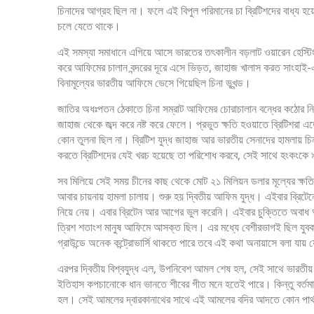
চিনাদের আগ্রহ ছিল না। ফলে এই বিপুল পরিমানের চা ব্রিটিশদের বাধ্য হয়
চলে যেতে থাকে।
এই সমস্যা সমাধানে এগিয়ে আসে ভারতের তৎকালীন বড়লাট ওয়ারেন হেস্টিংস
করে আফিমের চালান বন্দরের দূরে এসে ভিড়ত, জাহাজ খালাস করত সাংহাই-এর 
বিনামূল্যের ভারতীয় আফিমে ভেসে গিয়েছিল চিনা ভূখন্ড।
জাতির অধঃপতন ঠেকাতে চিনা সম্রাট আফিমের চোরাচালান বন্ধের কঠোর নির
জাহাজ থেকে জব্দ করে নষ্ট করে ফেলে। প্রভুত ক্ষতি হওয়াতে ব্রিটিশরা এতে
কোন তুলনা ছিল না। ব্রিটিশ যুদ্ধ জাহাজ আর ভারতীয় সেনাদের হামলায় চি
করতে ব্রিটিশদের যেই খরচ হয়েছে তা পরিশোধ করবে, সেই সাথে হংকংকে ৯৯
সব মিলিয়ে সেই সময় চীনের কাছ থেকে মোট ২১ মিলিয়ন ডলার মূল্যের ক্ষত
আবার চায়নায় হামলা চালায়। শুরু হয় দ্বিতীয় আফিম যুদ্ধ। এইবার ব্রিটেন
নিয়ে নেয়। এবার ব্রিটেন আর আগের ভুল করেনি। এইবার চুক্তিতে অবাধ আ
ত্রিশ শতাংশ মানুষ আফিমে আসক্ত ছিল। এর মধ্যে বেশীরভাগই ছিল যুবক। 
গ্রাউন্ডে অনেক কন্ট্রোভার্সি থাকতে পারে তবে এই কথা অনায়াসে বলা য
এরপর দ্বিতীয় বিশ্বযুদ্ধ এল, উপনিবেশ আমল শেষ হল, সেই সাথে ভারতীয় 
ইতিহাস কপচানোকে ধান ভানতে শীবের গীত মনে হতেই পারে। কিন্তু বর্তম
হল। সেই আমলের দ্বারকানাথের সাথে এই আমলের বদির আদতে কোন পার্থক্