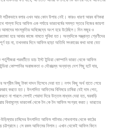
ে এটা সঠিকভাবে বলার এখন আর কোন উপায় নেই। কারও ধারণা আরব বণিকরা
 পাল্লা দিয়ে আফিম এক পর্যায়ে ভারতবর্ষের সমস্ত স্তরে নিজের জায়গা
ন আমাদের সাংস্কৃতির অবিচ্ছেদ্য অংশ হয়ে উঠেছিল। দিন মজুর ও
তাজা হয়ে আবার কাজে নামতে সুবিধা হত। অন্যদিকে সম্ভ্রান্ত শ্রেণীদের
ূর্ণ হয় না, তখনকার দিনে আফিম ছাড়া অতিথি সৎকারের কথা ভাবা যেত
্তুগীজরা পরবর্তীতে ডাচ ইস্ট ইন্ডিয়া কোম্পানি ভারত থেকে আফিম
ইন্ডিয়া কোম্পানির অরাজকতা ও দৌরাত্ম্যে অন্যান্য দেশ পিছু হটে যায়,
র অগ্রীম কিছু টাকা দাদন হিসেবে দেয়া হত। নগদ কিছু অর্থ হাতে পেয়ে
ম সরবরাহ করতে হত। উৎপাদিত আফিমের বিনিময়ে চাষিরা যেই দাম পেত,
রতে না পারলে সেপাই পেয়াদা দিয়ে উত্তম মাধ্যম দেয়া হত, ঘরবাড়ি
্রায় বিনামূল্যে ভারতবর্ষ থেকে টন কে টন আফিম সংগ্রহ করত। ভারতের
হার-উড়িষ্যার চাষিদের উৎপাদিত আফিম পাটনার শোধনাগার থেকে কাঠের
 চট্টগ্রামে। সে রকম আফিমের নিলাম। এখান থেকেই আফিম কিনে