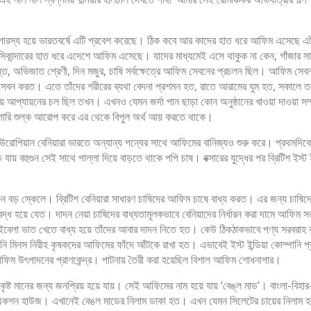
ক ও পারস্য হয়ে ভারতবর্ষে এটি প্রবেশ করেছে। ঠিক কবে আর কাদের হাত ধরে আফিম এসেছ
ান্দারের হাত ধরে এদেশে আফিম এসেছে। যাদের মাধ্যমেই এসে থাকুক না কেন, গাঁজার সাথে
ত, অভিজাত শ্রেণী, দিন মজুর, চাষি সর্বক্ষেত্রে আফিম সেবনের প্রচলন ছিল। আফিম সেব
সেবন করত। এতে তাঁদের শরীরের ব্যথা বেদনা প্রশমন হত, রাতে আরামের ঘুম হত, সকালে তর
প্যায়নের চল ছিল তখন। এখনও যেমন জর্দা পান ছাড়া কোন অনুষ্ঠানের খাওয়া দাওয়া সম্প
গারি শুল্ক আরোপ করে এর থেকে বিপুল অর্থ আয় করতে থাকে।
পিয়ান বেনিয়ারা ভারতে অন্যান্য পন্যের সাথে আফিমের বানিজ্যও শুরু করে। প্রথমদিকে পর
যায় বহুগুন সেই সাথে পাল্লা দিয়ে বাড়তে থাকে পপি চাষ। বক্সারের যুদ্ধের পর ব্রিটিশ ইস্ট 
ন বড় স্কেলে। ব্রিটিশ বেনিয়ারা সাধারণ চাষিদের আফিম চাষে বাধ্য করত। এর জন্য চাষিদে
আবদ্ধ হয়ে যেত। দাদন নেয়া চাষিদের বাধ্যতামূলকভাবে বেনিয়াদের নির্ধারন করা দামে আফি
বেলা ভাত খেতে বাধ্য হয়ে তাঁদের আবার দাদন নিতে হত। কেউ ঠিকঠাকভাবে পণ্য সরবরাহ ক
ি মিনস নিরীহ কৃষকদের আফিমের ফাঁদে আঁটকে রাখা হত। এভাবেই ইস্ট ইন্ডিয়া কোম্পানি প
িল আফিম উৎপাদনের প্রাণকেন্দ্র। পাটনায় তৈরী করা হয়েছিল বিশাল আফিম শোধনাগার।
 উৎকৃষ্ট মানের জন্য জনপ্রিয় হয়ে যায়। সেই আফিমের নাম হয়ে যায় ‘বেঙ্ল মাড’। বাংলা-বি
ন হাউজ। এখানেই বেঙল মাডের নিলাম ডাকা হত। এখন যেমন সিলেটের চায়ের নিলাম হয়