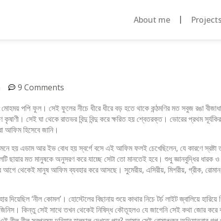
About me
Project
m
9 Comments
য় ও মোহময় পপি ফুল। সেই ফুলের নীচে ধীরে ধীরে বড় হতে থাকে কন্ঠমণির মত সবুজ রঙা বী
 কৃষাণী। সেই ঘা থেকে রাতভর বিন্দু বিন্দু করে ক্ষরিত হয় শ্বেতরক্ত। ভোরের প্রথম সূর্যক
আমরা আফিম হিসেবে জানি।
সময়ই মনে হয় এডাম আর ইভ বোধ হয় স্বর্গে বসে এই আফিম ফলই চেখেছিলেন, যে কারণে স্রষ্
 ছায়ার মত মানুষকে অনুসরণ করে যাচ্ছে সেটা তো মানতেই হবে। শুধু জ্ঞানবুদ্ধির ধারক ও
বছর আগে থেকেই মানুষ আফিম ব্যবহার করে আসছে। সুমেরীয়, এসিরীয়, মিশরীয়, গ্রীক, রোমা
িয়েছিল ‘নীল কোমল’। হোস্টেলের বিছানায় শুয়ে কাথার নিচে টর্চ লাইট জ্বালিয়ে হারিয়
রাপ জিনিস। কিন্তু সেই সাথে তখন থেকেই নিষিদ্ধ কৌতূহলও যে জাগেনি সেই কথা জোর 
 নীল নীল স্বপ্নময় দুনিয়ার হালচাল দেখতে পাব? আমার সেই রোমাঞ্চকর অভিযাত্রার গল