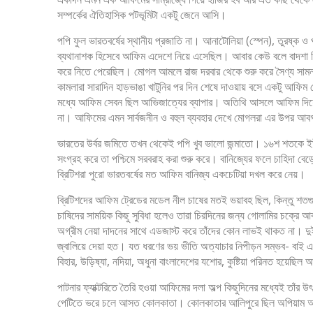
সম্পর্কের ঐতিহাসিক পটভূমিটা একটু জেনে আসি।
পপি ফুল ভারতবর্ষের স্থানীয় প্রজাতি না। আনাটোলিয়া (স্পেন), তুরষ্
ব্যথানাশক হিসেবে আফিম এদেশে নিয়ে এসেছিল। আবার কেউ বলে বাদশা সিক
করে নিতে পেরেছিল। মোগল আমলে রাজ দরবার থেকে শুরু করে সৈণ্য সামন্
কামলারা সারাদিন হাড়ভাঙা খাটুনির পর দিন শেষে দাওয়ায় বসে একটু আফিম 
মধ্যে আফিম সেবন ছিল আভিজাত্যের ব্যাপার। অতিথি আসলে আফিম দিয়ে আ
না। আফিমের এমন সার্বজনীন ও বহুল ব্যবহার দেখে মোগলরা এর উপর আব
ভারতের উর্বর জমিতে তখন থেকেই পপি খুব ভালো জন্মাতো। ১৬শ শতকে ইউরো
সংগ্রহ করে তা পশ্চিমে সরবরাহ করা শুরু করে। বানিজ্যের ফলে চাহিদা বেড়ে 
ব্রিটিশরা পুরো ভারতবর্ষের মত আফিম বানিজ্য একচেটিয়া দখল করে নেয়।
ব্রিটিশদের আফিম ট্রেডের মডেল নীল চাষের মতই ভয়াবহ ছিল, কিন্তু শতগু
চাষিদের সাময়িক কিছু সুবিধা হলেও তারা চিরদিনের জন্য গোলামির চক্রে 
অগ্রীম নেয়া দাদনের সাথে এডজাস্ট করে তাঁদের কোন লাভই থাকত না। দুই
জ্বালিয়ে দেয়া হত। যত ধরণের ভয় ভীতি অত্যাচার নিপীড়ন সম্ভব- বাই এন
বিহার, উড়িষ্যা, নদিয়া, অধুনা বাংলাদেশের যশোর, কুষ্টিয়া পরিনত হয়েছ
পাটনার ফ্যাক্টরিতে তৈরি হওয়া আফিমের দলা অল্প কিছুদিনের মধ্যেই তাঁর
পেটিতে ভরে চলে আসত কোলকাতা। কোলকাতার আলিপুরে ছিল অপিয়াম অকশ