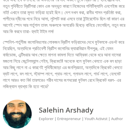
নতুন পৃথিবীতে ব্রিটিশরা কোন এক অদ্ভুত কারণে নিজেদের পলিটিক্যালি এনগেইজ করে
নাই! এখানে তারা মূলত ফড়িয়া হয়েই ছিল। দেশ দখল করা, রানীর শাসন প্রতিষ্ঠা করা,
পাপীদের দ্বীনের পথে নিয়ে আসা, লুটপাট করা এসবে তারা ইন্টারেস্টেড ছিল না! কারণ এর
আগেই স্পেন আর পর্তুগাল তাবৎ অঞ্চলকে অলরেডি ছিবড়ে বানিয়ে ফেলেছিল, নতুন করে
আর কি করবে তারা- হুদাই টাইম লস!
স্পেনিশ-পর্তুগীজ কলোনিগুলোর লোকজন ব্রিটিশ ফড়িয়াদের দেখে ফুটবলকে এডপ্ট করে
নিয়েছিল, অন্যদিকে প্রতিবেশী ব্রিটিশ কলোনির ক্যারাবিয়ান দীপপুঞ্জ, এই যেমন
বার্বাডোজ, এন্টিগুয়ার আখ ক্ষেতে মাগনা কামলা দিতে আফ্রিকা থেকে ধরে আনা দাসেরা
মজলো গিয়ে জেন্টেলম্যান্স গেইম, ক্রিকেটে! অনেকে বলে ফুটবল খেলতে এক বল ছাড়া
আর কিছু লাগে না এ কারণেই পৃথিবীজোড়া এর জনপ্রিয়তা, অন্যদিকে ক্রিকেট খেলতে
ব্যাট লাগে, বল লাগে, স্ট্যাম্প লাগে, প্যাড লাগে, গ্লাভস লাগে, গার্ড লাগে, হেলমেট
লাগে আরও কত কি! তারপরেও গরীব দাসের বংশধরেরা ফুটবল রেখে ক্রিকেট ধরল- এর
লজিক্যাল ব্যাখ্যা কি হতে পারে?
Salehin Arshady
Explorer | Entrepreneur | Youth Activist | Author