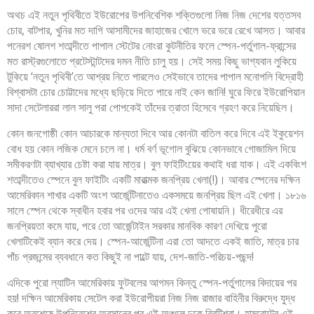
অথচ এই নতুন পৃথিবীতে ইউরোপের উপনিবেশিক শক্তিগুলো নিজ নিজ দেশের যত্তসব
চোর, বাটপার, খুনির মত দাগি আসামীদের জাহাজের খোলে ভরে ভরে রেখে আসত। আবার
পনেরশ ষোলশ শতাব্দীতে পাপাল স্টেটের নোংরা কুটনীতির ফলে স্পেন-পর্তুগাল-ফ্রান্সের
মত রাস্ট্রগুলোতে প্রটেস্টান্টদের দমন নীতি চালু হয়। সেই সময় কিছু ভাগ্যবান লুকিয়ে
টুকিয়ে ‘নতুন পৃথিবী’তে আশ্রয় নিতে পারলেও সেইভাবে তাদের পাপাল মনোপলি বিদ্রোহী
বিশ্বাসটা চোর চোট্টাদের মধ্যে ছড়িয়ে দিতে পারে নাই কেন জানি! ঘুরে ফিরে ইউরোপিয়ান
সাদা সেটেলাররা লাল সালু পরা পোপকেই তাঁদের ত্রাতা হিসেবে গ্রহণ করে নিয়েছিল।
কোন জনগোষ্ঠী কোন আচারকে মান্যতা দিবে আর কোনটা বাতিল করে দিবে এই ইকুয়েশন
বোধ হয় কোন লজিক মেনে চলে না। ধর্ম বর্ণ ভূগোল বুঝিয়ে কোনভাবে গোজামিল দিয়ে
সমীকরণটা ব্যাখ্যার চেষ্টা করা যায় মাত্র। বুল ফাইটিংয়ের কথাই ধরা যাক। এই একবিংশ
শতাব্দীতেও স্পেনে বুল ফাইটিং একটি মারাত্মক জনপ্রিয় খেলা(!)। আবার স্পেনের দক্ষিন
আমেরিকান শাখার একটি অংশ আর্জেন্টিনাতেও একসময়ে জনপ্রিয় ছিল এই খেলা। ১৮১৬
সালে স্পেন থেকে স্বাধীন হবার পর ওদের আর এই খেলা পোষায়নি। ধীরেধীরে এর
জনপ্রিয়তা কমে যায়, পরে তো আর্জেন্টাইন সরকার মানবিক কারণ দেখিয়ে পুরো
খেলাটিকেই ব্যান করে দেয়। স্পেন-আর্জেন্টিনা এরা তো আদতে একই জাতি, মাত্র চার
পাঁচ প্রজন্মের ব্যবধানে কত কিছুই না পাল্টে যায়, দেশ-জাতি-পরিচয়-পছন্দ!
এদিকে পুরো ল্যাটিন আমেরিকায় ফুটবলের আগমন কিন্তু স্পেন-পর্তুগালের বিদায়ের পর
হয়! দক্ষিন আমেরিকায় সেটেল করা ইউরোপীয়রা নিজ নিজ রাজার বাহিনীর বিরুদ্ধে যুদ্ধ
করে অবশেষে উপনিবেশের অবসানের পর এই অঞ্চলে ঢুকে ব্রিটিশরা। হামবোল্টের এই