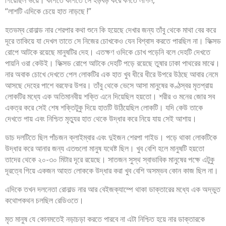
“লাশটি এদিকে চেয়ে হাত নাড়ছে !”
হতভম্ব রোনাল্ড নার শেরপার কথা শুনে কি হয়েছে দেখার জন্য তাঁবু থেকে মাথা বের করে
দূরে তাকিয়ে যা দেখল তাতে সে নিজের চোখকেও যেন বিশ্বাস করতে পারছিল না। ফিক্সড
রোপে আটকে রয়েছে মানুষটির দেহ। এতক্ষণ ওদিকে চোখ পড়েনি বলে দেহটি দেখতে
পায়নি ওরা কেউই। ফিক্সড রোপে আটকে দেহটি পড়ে রয়েছে তুষার ঢাকা পাথরের মাঝে।
নার অবাক চোখে দেখতে পেল লোকটির এক হাত খুব ধীরে ধীরে উপরে উঠছে আবার নেমে
আসছে দেহের পাশে বরফের উপর। তাঁবু থেকে ভেসে আসা মানুষের কণ্ঠস্বর মৃতপ্রায়
লোকটির মধ্যে এক অতিমানবীয় শক্তি এনে দিয়েছিল হয়তো। শরীর ও মনের জোর সব
একত্র করে সেই শেষ শক্তিটুকু দিয়ে হাতটি উঠিয়েছিল লোকটি। যদি কেউ তাকে
দেখতে পায় এবং নিশ্চিত মৃত্যুর হাত থেকে উদ্ধার করে নিয়ে যায় সেই আশায়।
ডাচ দলটিতে ছিল পাঁচজন ক্লাইম্বার এবং দুইজন শেরপা গাইড। পড়ে থাকা লোকটিকে
উদ্ধার করে আনার জন্য এতগুলো মানুষ যথেষ্ট ছিল। খুব বেশি হলে মানুষটি হয়তো
তাদের থেকে ২০-৩০ মিটার দূরে রয়েছে। সাতজন সুস্থ স্বাভাবিক মানুষের পক্ষে এটুকু
দূরত্বে গিয়ে একজন আহত লোককে উদ্ধার করা খুব বেশি অসম্ভব কোন কাজ ছিল না।
এদিকে তখন দলনেতা রোনাল্ড নার আর বেইজক্যাম্পে থাকা ডাক্তারের মধ্যে এক অদ্ভুত
কথোপকথন চলছিল রেডিওতে।
মৃত মানুষ যে কোনমতেই নড়াচড়া করতে পারবে না এটা নিশ্চিত হয়ে নার ডাক্তারকে