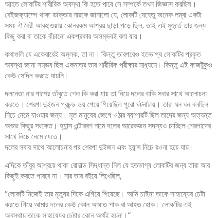
আহত লোকটির শারীরিক অবস্থা কি হতে পারে সে সম্পর্কে তখন জিজ্ঞাস করছিল।
বেইজক্যাম্পে থাকা ডাক্তার নারকে জানালো যে, লোকটি যেহেতু অনেক লম্বা একটা
সময় ঐ বৈরী আবহাওয়ায় কোনরকম আশ্রয় ছাড়া পড়ে ছিল, তাই এই মুহুর্তে তার জন্য
কিছু করা বা তাকে বাঁচানো একপ্রকার অসম্ভবই বলা যায়।
কথাগুলি যে একেবারেই অমূলক, তা না। কিন্তু তারপরেও হতভাগ্য লোকটির প্রকৃত
অবস্থা জানা সম্ভব ছিল একমাত্র তার শারীরিক পরীক্ষার মাধ্যমে। কিন্তু এই কাজটুকুও
কেউ সেদিন করতে যায়নি।
দলনেতা নার পাশের তাঁবুতে গেল কি করা যায় তা নিয়ে দলের বাকি সবার সাথে আলোচনা
করতে। শেরপা দুইজন প্রচন্ড ভয় পেয়ে গিয়েছিল পুরো ঘটনাটায়। তারা ঘন ঘন বলছিল
নিচে নেমে যাওয়ার জন্য। মৃত মানুষের জেগে ওঠার ব্যাপারটি ছিল তাদের জন্য অত্যন্ত
অশুভ কিছুর সংকেত। হ্যান্স এন্টারবশ নামে দলের আরেকজন সদস্যও চাচ্ছিল শেরপাদের
সাথে নিচে নেমে যেতে।
দলের সবার সাথে আলোচনার পর শেরপা দুইজন এবং হ্যান্স নিচে রওনা হয়ে যায়।
এদিকে তাঁবুর আশ্রয়ে থাকা রোনাল্ড সিদ্ধান্ত নিল যে হতভাগ্য লোকটির জন্য তারা আর
কিছুই করতে পারবে না। নার তার বইয়ে লিখেছিল,
‘’লোকটি নিজেই তার মৃত্যুর দিকে এগিয়ে গিয়েছে। আমি চাইনা তাকে সাহায্যের চেষ্টা
করতে গিয়ে আমার দলের কেউ কোন আঘাত পাক বা আহত হোক। লোকটির এই
অবস্থায় তাকে সাহায্যের চেষ্টার কোন অর্থই হয়না।“