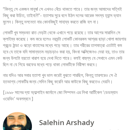
“কিন্তু সে একজন মানুষ! সে এখনও বেঁচে থাকতে পারে। তার জন্য আমাদের সত্যিই
কিছু করা উচিত, তাইনা?!”- হতাশার সুরে বলে উঠল দলের আরেক সদস্য হ্যান্স ভ্যান
মুলেন। কিন্তু দলনেতা নার কোনকিছুই সাহায্য করতে রাজি হল না।
লোকটি খুব সম্ভবত রাত দেড়টা থেকে এখানে পড়ে রয়েছে। তার আগের সারাদিন সে
ক্লাইম্ব করেছে। কম করে হলেও নয়ঘন্টা লোকটি কোনরকম আশ্রয় ছাড়া খোলা জায়গায়
প্রচন্ড ঠান্ডা ও ঝড়ো বাতাসের মধ্যে পড়ে আছে। তার শরীরের তাপমাত্রা এতটাই কম
হবে যে তাকে যদি সামান্যতম নড়াচড়াও করা হয়, কিংবা অক্সিজেনও দেয়া হয়, তাও তার
জন্য উলটো হয়তো খারাপ হয়ে দেখা দিতে পারে। বলাই বাহুল্য যে সেখানে এমন কেউ
ছিল না যে গিয়ে বরফের মধ্যে পড়ে থাকা লোকটিকে নিরীক্ষা করবে।
নার যদিও আর সবার হতাশা খুব ভাল করেই বুঝতে পারছিল, কিন্তু তারপরেও সে ঐ
হতভাগ্য লোকটির জন্য সেদিন কিছু করেনি আর কাউকে কিছু করতেও দেয়নি।
[১৯৯৮ সালের দ্যা অ্যাল্পাইন জার্নালে জো সিম্পসন এর লিখা আর্টিকেল ‘ডেডম্যান
ওয়েভিং’ অবলম্বনে ]
Salehin Arshady