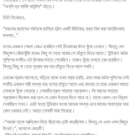
“অনলি দ্য সামিট কাউন্টস” বইতে।
তিনি লিখেছেন,
“ভয়ংকর বাতাসের গর্জনকে ছাপিয়ে হঠাৎ একটি ভীতিকর, রক্ত হিম করা আর্তচিৎকার
শুনলাম…”
দলের একজন শেরপা বেরও হয়েছিল সেই চিৎকারের উৎস খুঁজে দেখতে। কিন্তু বেশ
কিছুক্ষণ খোঁজাখুঁজি করেও কিছু না পেয়ে আবার সে তাঁবুতে ফিরে আসে। ইন্ডিয়ান বর্ডার
পুলিশের দলটিও এই চিৎকার শুনতে পেয়েছিল। তারাও খুঁজে দেখতে বের হয়েছিল।
কিন্তু কিছু না পেয়ে পুনরায় যার যার তাঁবুতে ফিরে আসে সবাই।
ভোরের প্রথম আলোতে, ঘড়িতে বাজে তখন প্রায় ছয়টা, এমন সময় বর্ডার পুলিশের সেই
দলটির একজন নারী সদস্য ডাচ দলের তাঁবুতে আসে এবং জানায় যে তারা একজন আহত
লোককে খুঁজে পেয়েছে। লোকটির দ্রুত সাহায্য প্রয়োজন। কি ধরনের সাহায্য
প্রয়োজন জিজ্ঞেস করা হলে সে কোন উত্তর দিতে পারে না। তাকে কেমন যেন বিহ্বল
দেখাচ্ছিল তখন। এরই মধ্যে ইন্ডিয়ান দলের আরেক সদস্য এসে জানায় সাহায্যের আর
কোন দরকার নেই। আহত লোকটি মারা গিয়েছে।
-“আমরা তাকে অক্সিজেন দিয়ে বাঁচানোর চেষ্টা করেছিলাম। কিন্তু সে এখন এসব কিছুর
উর্ধ্বে।“, জানালো মেয়েটি।
-“ঠিক কি হয়েছিল, জানো কিছু?”, নার জিজ্ঞাসা করে মেয়েটিকে।