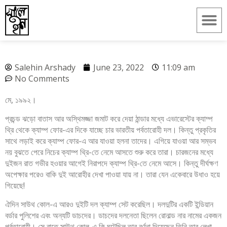
Salehin Arshady
June 23, 2022
11:09 am
No Comments
মে, ১৯৯২।
প্রচন্ড ঝড়ো বাতাস আর অস্থিমজ্জা জমাট করে দেয়া ঠান্ডার মধ্যে এভারেস্টের ক্যাম্প
থ্রি থেকে ক্যাম্প ফোর-এর দিকে যাচ্ছে চার ভারতীয় পর্বতারোহী দল। কিন্তু প্রকৃতির
সাথে লড়াই করে ক্যাম্প ফোর-এ আর যাওয়া হলনা তাদের। এগিয়ে যাওয়া আর সম্ভব
নয় বুঝতে পেরে নিচের ক্যাম্প থ্রি-তে নেমে আসতে শুরু করে তারা। চারজনের মধ্যে
দুইজন রাত গভীর হওয়ার আগেই নিরাপদে ক্যাম্প থ্রি-তে নেমে আসে। কিন্তু দীর্ঘক্ষণ
অপেক্ষার পরেও বাকি দুই আরোহীর দেখা পাওয়া যায় না। তারা যেন একেবারে উধাও হয়ে
গিয়েছে!
ঐদিন সাউথ কোল-এ আরও দুইটি দল ক্যাম্প সেট করেছিল। দলদুটির একটি ইন্ডিয়ান
বর্ডার পুলিশের এবং অন্যটি ডাচদের। ডাচদের দলনেতা ছিলেন রোনাল্ড নার নামের একজন
পর্বতারোহী। সে রাতে সাউথ কোল-এ কি ঘটেছিল তার বর্ণনা দিয়েছেন তিনি তার লেখা