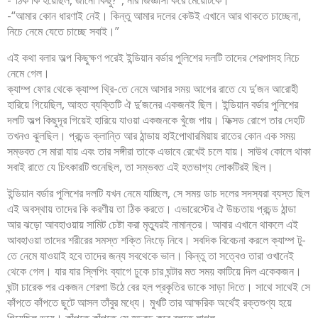
-“আমার কোন ধারণাই নেই। কিন্তু আমার দলের কেউই এখানে আর থাকতে চাচ্ছেনা,
নিচে নেমে যেতে চাচ্ছে সবাই।”
এই কথা বলার অল্প কিছুক্ষণ পরেই ইন্ডিয়ান বর্ডার পুলিশের দলটি তাদের শেরপাসহ নিচে
নেমে গেল।
ক্যাম্প ফোর থেকে ক্যাম্প থ্রি-তে নেমে আসার সময় আগের রাতে যে দু’জন আরোহী
হারিয়ে গিয়েছিল, আহত ব্যক্তিটি ঐ দু’জনের একজনই ছিল। ইন্ডিয়ান বর্ডার পুলিশের
দলটি অল্প কিছুদূর গিয়েই হারিয়ে যাওয়া একজনকে খুঁজে পায়। ফিক্সড রোপে তার দেহটি
তখনও ঝুলছিল। প্রচন্ড ক্লান্তি আর ঠান্ডায় হাইপোথারমিয়ায় রাতের কোন এক সময়
সম্ভবত সে মারা যায় এবং তার সঙ্গীরা তাকে এভাবে রেখেই চলে যায়। সাউথ কোলে থাকা
সবাই রাতে যে চিৎকারটি শুনেছিল, তা সম্ভবত এই হতভাগ্য লোকটিরই ছিল।
ইন্ডিয়ান বর্ডার পুলিশের দলটি যখন নেমে যাচ্ছিল, সে সময় ডাচ দলের সদস্যরা ব্যস্ত ছিল
এই অবস্থায় তাদের কি করণীয় তা ঠিক করতে। এভারেস্টের ঐ উচ্চতায় প্রচন্ড ঠান্ডা
আর ঝড়ো আবহাওয়ায় সামিট চেষ্টা করা মৃত্যুরই নামান্তর। আবার এখানে থাকলে এই
আবহাওয়া তাদের শরীরের সমস্ত শক্তি নিংড়ে নিবে। সবদিক বিবেচনা করলে ক্যাম্প টু-
তে নেমে যাওয়াই হবে তাদের জন্য সবথেকে ভাল। কিন্তু তা সত্বেও তারা ওখানেই
থেকে গেল। যার যার স্লিপিং ব্যাগে ঢুকে চার ঘন্টার মত সময় কাটিয়ে দিল একেকজন।
ঘন্টা চারেক পর একজন শেরপা উঠে বের হল প্রকৃতির ডাকে সাড়া দিতে। সাথে সাথেই সে
কাঁপতে কাঁপতে ছুটে আসল তাঁবুর মধ্যে। মুখটি তার আক্ষরিক অর্থেই রক্তশুণ্য হয়ে
গিয়েছিল ভয়ে। কাঁপতে কাঁপতে সে হড়বড় করে বলতে লাগল,