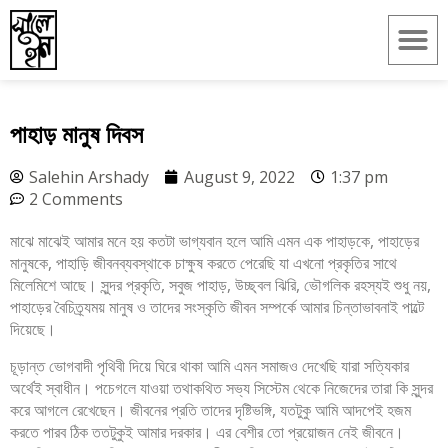
পাহাড় মানুষ দিবস
Salehin Arshady
August 9, 2022
1:37 pm
2 Comments
মাঝে মাঝেই আমার মনে হয় কতটা ভাগ্যবান হলে আমি এমন এক পাহাড়কে, পাহাড়ের
মানুষকে, পাহাড়ি জীবনব্যবস্থাকে চাক্ষুষ করতে পেরেছি যা এখনো প্রকৃতির সাথে
মিলেমিশে আছে। সুন্দর প্রকৃতি, সবুজ পাহাড়, উচ্ছ্বল ঝিরি, ভৌগলিক রহস্যই শুধু নয়,
পাহাড়ের বৈচিত্র্যময় মানুষ ও তাদের সংস্কৃতি জীবন সম্পর্কে আমার চিন্তাভাবনাই পাল্টে
দিয়েছে।
চূড়ান্ত ভোগবাদী পৃথিবী দিয়ে ঘিরে থাকা আমি এমন সমাজও দেখেছি যারা সত্যিকার
অর্থেই স্বাধীন। পচেগলে যাওয়া তথাকথিত সভ্য সিস্টেম থেকে নিজেদের তারা কি সুন্দর
করে আগলে রেখেছেন। জীবনের প্রতি তাদের দৃষ্টিভঙ্গি, যতটুকু আমি আদপেই হজম
করতে পারব ঠিক ততটুকুই আমার দরকার। এর বেশীর তো প্রয়োজন নেই জীবনে।