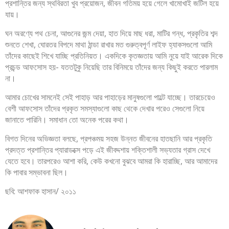
প্রশান্তির জন্য স্থবিরতা খুব প্রয়োজন, জীবন গতিময় হয়ে গেলে খামোখাই জটিল হয়ে
যায়।
ঘন অরণ্যে পথ চেনা, আগুনের জন্ম দেয়া, হাত দিয়ে মাছ ধরা, মাটির গন্ধ, প্রকৃতির শব্দ
শুনতে শেখা, ঘোরতর বিপদে মাথা ঠান্ডা রাখার মত গুরুত্বপূর্ণ লাইফ হ্যাকসগুলো আমি
তাঁদের কাছেই শিখে যাচ্ছি প্রতিনিয়ত। একদিকে কৃতজ্ঞতায় আমি নুয়ে যাই আরেক দিকে
প্রচন্ড আফসোস হয়- যততটুকু নিয়েছি তার বিনিময়ে তাঁদের জন্য কিছুই করতে পারলাম
না।
আমার চোখের সামনেই সেই পাহাড় আর পাহাড়ের মানুষগুলো পাল্টে যাচ্ছে। তারচেয়েও
বেশী আফসোস তাঁদের প্রকৃত সমস্যাগুলো কাছ থেকে দেখার পরেও সেগুলো নিয়ে
জানাতে পারিনি। সমাধান তো অনেক পরের কথা।
বিগত দিনের অভিজ্ঞতা বলছে, প্রপঞ্চময় সহজ উন্নত জীবনের হাতছানি আর প্রকৃতি
প্রদত্ত প্রশান্তির প্যারাডক্সে পড়ে এই জীবদ্দশায় শক্তিশালী সভ্যতার গ্রাস দেখে
যেতে হবে। তারপরেও আশা করি, কেউ কখনো বুঝবে আমরা কি হারাচ্ছি, আর আমাদের
কি পাবার সম্ভাবনা ছিল।
ছবি: আশফাক হাসান/ ২০১১