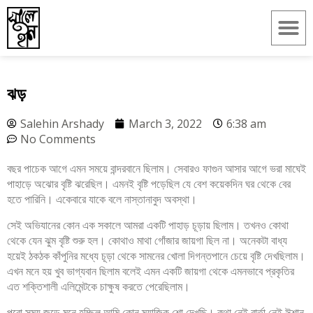
ঝড়
Salehin Arshady
March 3, 2022
6:38 am
No Comments
বছর পাচেক আগে এমন সময়ে বান্দরবানে ছিলাম। সেবারও ফাগুন আসার আগে ভরা মাঘেই
পাহাড়ে অঝোর বৃষ্টি ঝরেছিল। এমনই বৃষ্টি পড়েছিল যে বেশ কয়েকদিন ঘর থেকে বের
হতে পারিনি। একেবারে যাকে বলে নাস্তানাবুদ অবস্থা।
সেই অভিযানের কোন এক সকালে আমরা একটি পাহাড় চূড়ায় ছিলাম। তখনও কোথা
থেকে যেন ঝুম বৃষ্টি শুরু হল। কোথাও মাথা গোঁজার জায়গা ছিল না। অনেকটা বাধ্য
হয়েই ঠকঠক কাঁপুনির মধ্যে চূড়া থেকে সামনের খোলা দিগন্তপানে চেয়ে বৃষ্টি দেখছিলাম।
এখন মনে হয় খুব ভাগ্যবান ছিলাম বলেই এমন একটি জায়গা থেকে এমনভাবে প্রকৃতির
এত শক্তিশালী এলিমেন্টকে চাক্ষুষ করতে পেরেছিলাম।
পুরো সময় জুড়ে মনে হচ্ছিল আমি কোন ম্যাজিক শো দেখছি। কথা নেই বার্তা নেই ঈশান