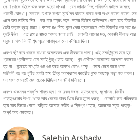
কোণ থেকে বইতে শুরু করল ঝড়ো হাওয়া। যেন জানান দিল; পরিবর্তন ঘটাতে আসছে
পরবর্তী যোদ্ধা। সকালে যেখানে তপ্ত সূর্যে সব ঝলসে যাবার কথা তখন কালো কালো মেঘ
এসে রাত নামিয়ে দিল। কড় কড় কড়াৎ শব্দে দেবতা জিউস অলিম্পাস থেকে তার বিজলীর
তৈরী বল্লম ছুড়ে মারল। কালো রঙ দিয়ে ঘুলে দেয়া ক্যানভাসে সেই বিজলীর শত শত রঙ
ফুটে উঠল। এত রঙের নামও আমার জানা নেই। কোনটা লালের মত, কোনটা নীলাভ আর
সবুজ। গগনবিদারী শব্দ পুরো পাহাড়কে যেন কাঁপিয়ে দিল।
এরপর হুট করে থমকে যাওয়া অসহ্যকর এক নীরবতার পালা। এই সময়টুকুতে মনে হয়
প্রলয়ের প্রতীক্ষায় যেন সবাই উন্মুখ হয়ে আছে। খুব বেশীক্ষণ আমাদের অপেক্ষা করতে
হয় না। মুহুর্তের মধ্যেই গুম গুম করে আকাশ ভেঙে পড়ে। মেঘে মেঘে জমে থাকা
সঞ্জীবনী বড় বড় বৃষ্টির ফোটা হয়ে তীব্র আক্রোশে ধরত্রীর বুকে আছড়ে পড়া শুরু করল।
ঘন সাদা ঘোলাটে মেঘ ঢেকে দিচ্ছিল সব জীর্ণ মলিনতা।
এরপর একসময় প্রকৃতি শান্ত হল। জাদুকর শুষ্ক, ম্যাড়মেড়ে, ধুলোভরা, নির্জীব
পাহাড়গুলোর উপর থেকে তার মেঘের চাদর ধিরে ধিরে তুলে ধরছে। ঘোলাটে ভাব পরিষ্কার
হয়ে তার ভিতর থেকে বেড়িয়ে আসছে সজীব ও স্নিগ্ধ পাহাড়, আমাদের সবুজ পাহাড়-
অপূর্ব আর মোহময়।
Salehin Arshady