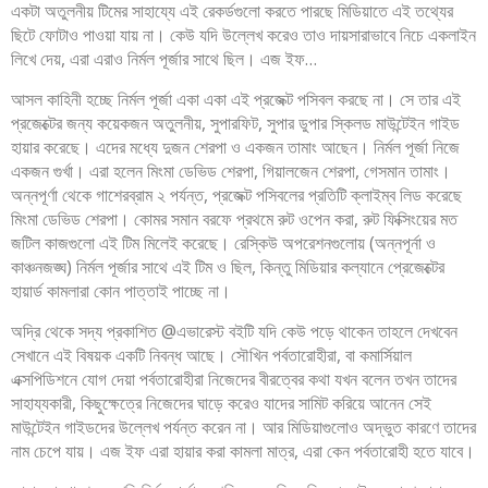
একটা অতুলনীয় টিমের সাহায্যে এই রেকর্ডগুলো করতে পারছে মিডিয়াতে এই তথ্যের
ছিটে ফোটাও পাওয়া যায় না। কেউ যদি উল্লেখ করেও তাও দায়সারাভাবে নিচে একলাইন
লিখে দেয়, এরা এরাও নির্মল পূর্জার সাথে ছিল। এজ ইফ…
আসল কাহিনী হচ্ছে নির্মল পূর্জা একা একা এই প্রজেক্ট পসিবল করছে না। সে তার এই
প্রজেক্টের জন্য কয়েকজন অতুলনীয়, সুপারফিট, সুপার ডুপার স্কিলড মাউন্টেইন গাইড
হায়ার করেছে। এদের মধ্যে দুজন শেরপা ও একজন তামাং আছেন। নির্মল পূর্জা নিজে
একজন গুর্খা। এরা হলেন মিংমা ডেভিড শেরপা, গিয়ালজেন শেরপা, গেসমান তামাং।
অন্নপূর্ণা থেকে গাশেরব্রাম ২ পর্যন্ত, প্রজেক্ট পসিবলের প্রতিটি ক্লাইম্ব লিড করেছে
মিংমা ডেভিড শেরপা। কোমর সমান বরফে প্রথমে রুট ওপেন করা, রুট ফিক্সিংয়ের মত
জটিল কাজগুলো এই টিম মিলেই করেছে। রেস্কিউ অপরেশনগুলোয় (অন্নপূর্না ও
কাঞ্চনজঙ্ঘ) নির্মল পূর্জার সাথে এই টিম ও ছিল, কিন্তু মিডিয়ার কল্যানে প্রেজেক্টের
হায়ার্ড কামলারা কোন পাত্তাই পাচ্ছে না।
অদ্রি থেকে সদ্য প্রকাশিত @এভারেস্ট বইটি যদি কেউ পড়ে থাকেন তাহলে দেখবেন
সেখানে এই বিষয়ক একটি নিবন্ধ আছে। সৌখিন পর্বতারোহীরা, বা কমার্সিয়াল
এক্সপিডিশনে যোগ দেয়া পর্বতারোহীরা নিজেদের বীরত্বের কথা যখন বলেন তখন তাদের
সাহায্যকারী, কিছুক্ষেত্রে নিজেদের ঘাড়ে করেও যাদের সামিট করিয়ে আনেন সেই
মাউন্টেইন গাইডদের উল্লেখ পর্যন্ত করেন না। আর মিডিয়াগুলোও অদ্ভুত কারণে তাদের
নাম চেপে যায়। এজ ইফ এরা হায়ার করা কামলা মাত্র, এরা কেন পর্বতারোহী হতে যাবে।