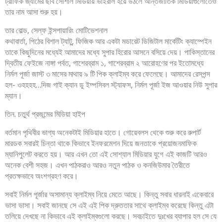
ট্রাফিক জ্যামের ছবি সোশাল মিডিয়ায় ভাইরাল হয়ে উঠলে আন্তর্জাতিক মিডিয়াগুলোতেও
তার নাম আসা শুরু হয়।
তার বোল্ড, সেল্ফ ইন্সপায়ারিং মোটিভেশনাল
কথাবার্তা, পিঠের বিশাল ট্যাটু, ফিজিক আর একটা মডারেট ডিজিটাল মার্কেটিং ক্যাম্পেইন
তাকে কিছুদিনের মধ্যেই আমাদের মধ্যে সুপার হিরোর আসনে বসিয়ে দেয়। পাকিস্তানের
দ্বিতীয় ফেইজে নাঙ্গা পর্বত, গাশেরব্রাম ১, গাশেরব্রাম ২ আরোহণের পর ইতোমধ্যে
নির্মল পূর্জা জাস্ট ৩ মাসের মাথায় ৯ টি পিক ক্লাইম্ব করে ফেলেছে। আমাদের রেসপন্স
হল- ওহহহহ…দিজ গাই ক্যান ডু ইম্পসিবল স্ট্যাফস, নির্মল পূর্জা ইজ আওয়ার নিউ সুপার
ম্যান।
তিন. চতুর্থ প্রজন্মের মিডিয়া হাইপ
বর্তমান পৃথিবীর ভাগ্য অনেকটাই মিডিয়ার হাতে। গোয়েবলস থেকে শুরু করে রুপার্ট
মারডক সবারই চিন্তা থাকে কিভাবে ইনফরমেশন দিয়ে জনতাকে প্রয়োজনমাফিক
ম্যানিপুলেট করতে হয়। আর এখন তো এই সোশ্যাল মিডিয়ার যুগে এই কাজটি আরও
অনেক বেশী সহজ। এখন পাঠকরাও আরও নতুন পাঠক ও কনজিউমার তৈরীতে
প্রতক্ষভাবে অংশগ্রহণ করে।
সবাই নির্মল পূর্জার অসামান্য ক্লাইম্ব নিয়ে মেতে আছে। কিন্তু সবার ধারনাই একেবারে
ভাসা ভাসা। সবাই জানছে সে এই এই পিক দ্রুততার সাথে ক্লাইম্ব করেছে কিন্তু এটা
তলিয়ে দেখছে না কিভাবে এই ক্লাইম্বগুলো করছে। সবচাইতে দুঃখের ব্যাপার হল সে যে