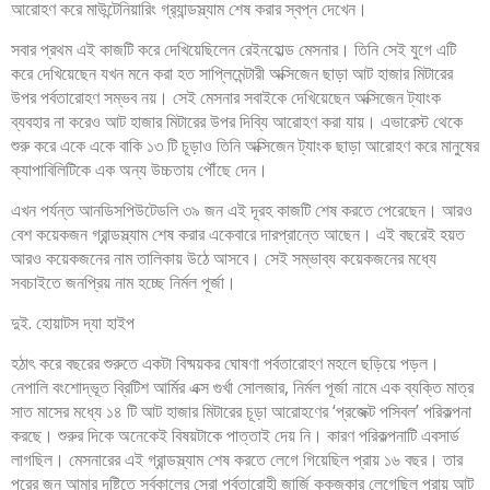
আরোহণ করে মাউন্টেনিয়ারিং গ্র‍্যান্ডস্ল্যাম শেষ করার স্বপ্ন দেখেন।
সবার প্রথম এই কাজটি করে দেখিয়েছিলেন রেইনহোল্ড মেসনার। তিনি সেই যুগে এটি
করে দেখিয়েছেন যখন মনে করা হত সাপ্লিমেন্টারী অক্সিজেন ছাড়া আট হাজার মিটারের
উপর পর্বতারোহণ সম্ভব নয়। সেই মেসনার সবাইকে দেখিয়েছেন অক্সিজেন ট্যাংক
ব্যবহার না করেও আট হাজার মিটারের উপর দিব্যি আরোহণ করা যায়। এভারেস্ট থেকে
শুরু করে একে একে বাকি ১৩ টি চূড়াও তিনি অক্সিজেন ট্যাংক ছাড়া আরোহণ করে মানুষের
ক্যাপাবিলিটিকে এক অন্য উচ্চতায় পৌঁছে দেন।
এখন পর্যন্ত আনডিসপিউটেডলি ৩৯ জন এই দূরহ কাজটি শেষ করতে পেরেছেন। আরও
বেশ কয়েকজন গ্রান্ডস্ল্যাম শেষ করার একেবারে দারপ্রান্তে আছেন। এই বছরেই হয়ত
আরও কয়েকজনের নাম তালিকায় উঠে আসবে। সেই সম্ভাব্য কয়েকজনের মধ্যে
সবচাইতে জনপ্রিয় নাম হচ্ছে নির্মল পূর্জা।
দুই. হোয়াটস দ্যা হাইপ
হঠাৎ করে বছরের শুরুতে একটা বিষ্ময়কর ঘোষণা পর্বতারোহণ মহলে ছড়িয়ে পড়ল।
নেপালি বংশোদ্ভূত ব্রিটিশ আর্মির এক্স গুর্খা সোলজার, নির্মল পূর্জা নামে এক ব্যক্তি মাত্র
সাত মাসের মধ্যে ১৪ টি আট হাজার মিটারের চূড়া আরোহণের ‘প্রজেক্ট পসিবল’ পরিকল্পনা
করছে। শুরুর দিকে অনেকেই বিষয়টাকে পাত্তাই দেয় নি। কারণ পরিকল্পনাটি এবসার্ড
লাগছিল। মেসনারের এই গ্রান্ডস্ল্যাম শেষ করতে লেগে গিয়েছিল প্রায় ১৬ বছর। তার
পরের জন আমার দৃষ্টিতে সর্বকালের সেরা পর্বতারোহী জার্জি কুকুজকার লেগেছিল প্রায় আট