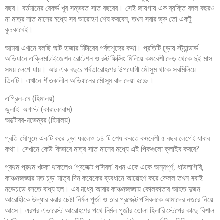
বছর। বর্তমানের রেকর্ড খুব সম্ভবত সাত বছরের। সেই জায়গায় এক ব্যক্তি বলল বছরও
না মাত্র সাত মাসের মধ্যে সব আরোহণ শেষ করবেন, তখন সবার ভ্রু তো একটু
কুচকাবেই।
আমরা এখানে বলছি আট হাজার মিটারের পর্বতশৃঙ্গের কথা। প্রতিটি চূড়ায় স্ট্যান্ডার্ড
অভিযানে এক্লিমাটাইজেশন রোটেশন ও রুট ফিক্সিং মিলিয়ে কমবেশী দেড় থেকে দুই মাস
সময় লেগে যায়। আর এক বছরে পর্বতারোহণের উপযোগী মৌসুম থাকে সবমিলিয়ে
তিনটি। এখানে শীতকালীন অভিযানের মৌসুম বাদ দেয়া হচ্ছে।
এপ্রিল-মে (হিমালয়)
জুলাই-অগাস্ট (কারাকোরাম)
অক্টোবর-নভেম্বর (হিমালয়)
প্রতি মৌসুমে একটি করে চূড়া ধরলেও ১৪ টি শেষ করতে কমবেশী ৫ বছর লেগেই যাবার
কথা। সেখানে কেউ কিভাবে মাত্র সাত মাসের মধ্যে এই পিকগুলো ক্লাইব করবে?
প্রথম প্রথম খটকা থাকলেও ‘প্রজেক্ট পসিবল’ যখন একে একে অন্নপূর্ণ, ধাউলাগিরি,
কাঞ্চনজঙ্ঘার মত চূড়া মাত্র দিন কয়েকের ব্যবধানে আরোহণ করে ফেলল তখন সবাই
নড়েচড়ে বসতে বাধ্য হল। এর মধ্যে আবার কাঞ্চনজঙ্ঘায় কোলকাতার আহত দুজন
আরোহীকে উদ্ধার করার চেষ্টা নির্মল পূর্জা ও তার প্রজেক্ট পসিবলকে আমাদের নজরে নিয়ে
আসে। এরপর এভারেস্ট আরোহণের পথে নির্মল পূর্জার তোলা হিলারি স্টেপের কাছে বিশাল