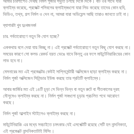
আমার চারপাশেও দেখছি নির্মল পূর্জার স্থুতি চলছে দিকে দিকে। বাট ওর সাথে যারা
ক্লাইম্ব করেছে, প্রজেক্ট পসিবলের ক্লাইম্বগুলো যারা লিড করেছে তাদের কোন ছবি,
ভিডিও, তথ্য, গল্প নির্মল ও দেন না, আমরা যারা অডিয়েন্স আছি তারাও জানতে চাই না।
ব্যাপারটা খুব দুঃখজনক!
চার. পর্বতারোহণে নতুন কি যোগ হচ্ছে?
এককথায় বলে দেয়া যায় কিচ্ছু না। এই প্রজেক্ট পর্বতারোহণে নতুন কিছু যোগ করছে না।
সময়ের কারণে সো কলড রেকর্ড হয়ত ভেঙে যাবে কিন্তু এর ফলে মাউন্টেনিয়ারিংয়ের কোন
লাভ হবে না।
মেসনারের মত এই প্রজেক্টের কেউই সাপ্লিমেন্টারী অক্সিজেন ছাড়া ক্লাইম্ব করছে না।
নির্মল পূর্জা অক্সিজেন সিলিন্ডার ইউজ করছে তার প্রতিটি ক্লাইম্বে।
আবার জার্জির মত এই ১৪টি চূড়া সে ভিন্ন ভিন্ন বা নতুন রুটে বা শীতকালের দূরহ
মৌসুমেও ক্লাইম্ব করছে না। নির্মল পূর্জা সবগুলো চূড়ায় প্রচলিত পথে আরোহণ
করছে।
নির্মল পূর্জা আল্পাইন স্টাইলেও ক্লাইম্ব করছে না।
মাউন্টেনিয়ারিং এর মধ্যে সবচাইতে চমৎকার যেই এসপেক্টটি রয়েছে সেটি হল নান্দনিকতা,
এই প্রজেক্টে নান্দনিকতাটাই মিসিং।