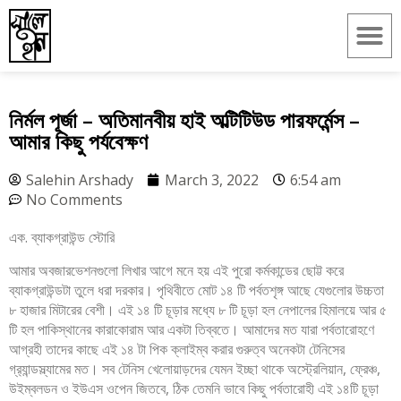
নির্মল পূর্জা – অতিমানবীয় হাই অল্টিটিউড পারফর্মেন্স –
আমার কিছু পর্যবেক্ষণ
Salehin Arshady
March 3, 2022
6:54 am
No Comments
এক. ব্যাকগ্রাউন্ড স্টোরি
আমার অবজারভেশনগুলো লিখার আগে মনে হয় এই পুরো কর্মকান্ডের ছোট্ট করে
ব্যাকগ্রাউন্ডটা তুলে ধরা দরকার। পৃথিবীতে মোট ১৪ টি পর্বতশৃঙ্গ আছে যেগুলোর উচ্চতা
৮ হাজার মিটারের বেশী। এই ১৪ টি চূড়ার মধ্যে ৮ টি চূড়া হল নেপালের হিমালয়ে আর ৫
টি হল পাকিস্থানের কারাকোরাম আর একটা তিব্বতে। আমাদের মত যারা পর্বতারোহণে
আগ্রহী তাদের কাছে এই ১৪ টা পিক ক্লাইম্ব করার গুরুত্ব অনেকটা টেনিসের
গ্র‍্যান্ডস্ল্যামের মত। সব টেনিস খেলোয়াড়দের যেমন ইচ্ছা থাকে অস্ট্রেলিয়ান, ফ্রেঞ্চ,
উইম্বলডন ও ইউএস ওপেন জিতবে, ঠিক তেমনি ভাবে কিছু পর্বতারোহী এই ১৪টি চূড়া