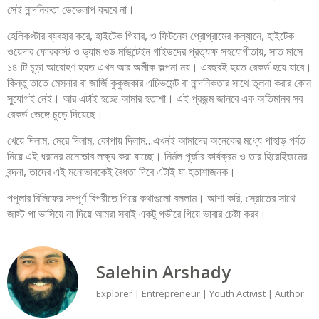
সেই নান্দনিকতা ডেভেলাপ করবে না।
হেলিকপ্টার ব্যবহার করে, হাইটেক গিয়ার, ও ফিটনেস প্রোগ্রামের কল্যানে, হাইটেক
ওয়েদার ফোরকাস্ট ও ড্যাম গুড মাউন্টেইন গাইডদের প্রত্যক্ষ সহযোগীতায়, সাত মাসে
১৪ টি চূড়া আরোহণ হয়ত এখন আর অলীক কল্পনা নয়। এবছরই হয়ত রেকর্ড হয়ে যাবে।
কিন্তু তাতে মেসনার বা জার্জি কুকুজকার এচিভমেন্ট বা নান্দনিকতার সাথে তুলনা করার কোন
সুযোগই নেই। আর এটাই হচ্ছে আমার হতাশা। এই প্রজন্ম জানবে এক অতিমানব সব
রেকর্ড ভেঙ্গে চুড়ে দিয়েছে।
খেয়ে দিলাম, মেরে দিলাম, কোপায় দিলাম…এখনই আমাদের অনেকের মধ্যে পাহাড় পর্বত
নিয়ে এই ধরনের মনোভাব লক্ষ্য করা যাচ্ছে। নির্মল পূর্জার কার্যক্রম ও তার হিরোইজমের
বন্দনা, তাদের এই মনোভাবকেই বৈধতা দিবে এটাই যা হতাশাজনক।
পপুলার বিলিফের সম্পূর্ণ বিপরীতে গিয়ে কথাগুলো বললাম। আশা করি, স্রোতের সাথে
জাস্ট গা ভাসিয়ে না দিয়ে আমরা সবাই একটু গভীরে গিয়ে ভাবার চেষ্টা করব।
Salehin Arshady
Explorer | Entrepreneur | Youth Activist | Author