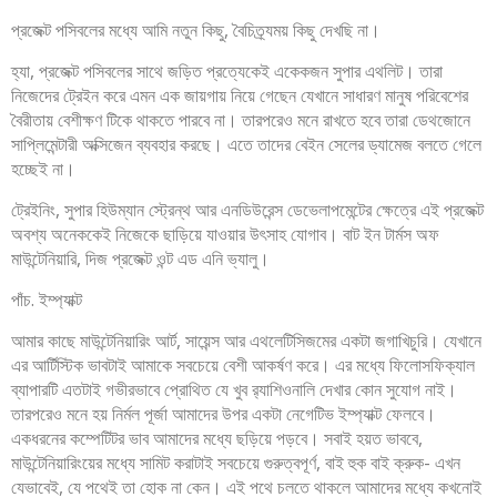
প্রজেক্ট পসিবলের মধ্যে আমি নতুন কিছু, বৈচিত্র্যময় কিছু দেখছি না।
হ্যা, প্রজেক্ট পসিবলের সাথে জড়িত প্রত্যেকেই একেকজন সুপার এথলিট। তারা
নিজেদের ট্রেইন করে এমন এক জায়গায় নিয়ে গেছেন যেখানে সাধারণ মানুষ পরিবেশের
বৈরীতায় বেশীক্ষণ টিকে থাকতে পারবে না। তারপরেও মনে রাখতে হবে তারা ডেথজোনে
সাপ্লিমেন্টারী অক্সিজেন ব্যবহার করছে। এতে তাদের বেইন সেলের ড্যামেজ বলতে গেলে
হচ্ছেই না।
ট্রেইনিং, সুপার হিউম্যান স্ট্রেন্থ আর এনডিউরেন্স ডেভেলাপমেন্টের ক্ষেত্রে এই প্রজেক্ট
অবশ্য অনেককেই নিজেকে ছাড়িয়ে যাওয়ার উৎসাহ যোগাব। বাট ইন টার্মস অফ
মাউন্টেনিয়ারি, দিজ প্রজেক্ট ওন্ট এড এনি ভ্যালু।
পাঁচ. ইম্প্যাক্ট
আমার কাছে মাউন্টেনিয়ারিং আর্ট, সায়েন্স আর এথলেটিসিজমের একটা জগাখিচুরি। যেখানে
এর আর্টিস্টিক ভাবটাই আমাকে সবচেয়ে বেশী আকর্ষণ করে। এর মধ্যে ফিলোসফিক্যাল
ব্যাপারটি এতটাই গভীরভাবে প্রোথিত যে খুব র‍্যাশিওনালি দেখার কোন সুযোগ নাই।
তারপরেও মনে হয় নির্মল পূর্জা আমাদের উপর একটা নেগেটিভ ইম্প্যাক্ট ফেলবে।
একধরনের কম্পেটিটর ভাব আমাদের মধ্যে ছড়িয়ে পড়বে। সবাই হয়ত ভাববে,
মাউন্টেনিয়ারিংয়ের মধ্যে সামিট করাটাই সবচেয়ে গুরুত্বপূর্ণ, বাই হুক বাই ক্রুক- এখন
যেভাবেই, যে পথেই তা হোক না কেন। এই পথে চলতে থাকলে আমাদের মধ্যে কখনোই